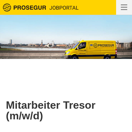
Tog
Mitarbeiter Tresor
(m/w/d)